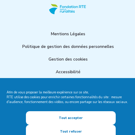
Mentions Légales
Politique de gestion des données personnelles
Gestion des cookies
Accessibilité
Site institutionnel RTE
Afin de vous proposer la meilleure expérience sur ce site,
Plan du site
RTE utilise des cookies pour enrichir certaines fonctionnalités du site : mesure
d'audience, fonctionnement des vidéos, ou encore partage sur les réseaux sociaux.
Tout accepter
Tout refuser