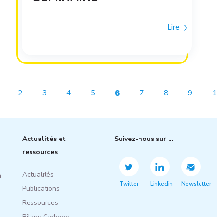
Lire
Page
Page
Page
Page
Current page
Page
Page
Page
P
2
3
4
5
6
7
8
9
1
Actualités et
Suivez-nous sur ...
ressources
Actualités
n
Twitter
Linkedin
Newsletter
Publications
Ressources
Bilans Carbone