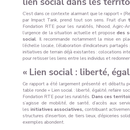
lien social dans les territ
C’est dans ce contexte alarmant que le rapport « (Re)fa
par Impact Tank, prend tout son sens. Fruit d’un
Fondation RTE pour les ruralités, Nhood, Agirc-A
l’urgence de la situation actuelle et propose
des s
social
. Il recommande notamment la mise en plac
l’échelle locale, l’élaboration d’indicateurs partagé
initiatives de terrain déjà existantes : colocations in
pour retisser les liens entre les individus et redonne
« Lien social : liberté, égal
Ce rapport a été largement présenté et débattu 
table ronde « Lien social : liberté, égalité, refaire s
Fondation RTE pour les ruralités.
Dans ces territo
s’agisse de mobilité, de santé, d’accès aux ser
les
initiatives associatives,
contribuant activement 
structures d’insertion, de tiers lieux, d’épiceries so
exemples abondent.