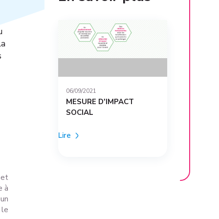
u
la
s
06/09/2021
MESURE D'IMPACT
SOCIAL
Lire
 et
e à
 un
 le