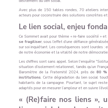
délitement du lien social.
Avec plus de 150 tables rondes, 70 ateliers inte
acteurs pour coconstruire des solutions concrètes et
Le lien social, enjeu fond
Ce Sommet avait pour thème « re-faire société » et
se fragiliser
, sous l’effet d’une défiance généralisé
sur soi inquiétant. Les conséquences sont lourdes : el
de notre économie et la vitalité de notre démocratie
Les chiffres sont sans appel. Selon l'enquête "Soli
situation d’isolement relationnel, tandis qu’un Franç
Baromètre de la Fraternité 2024, près de
80 % 
institutions
. Cette dégradation du lien social touc
habitants de la campagne. Pourtant, le sujet reste
adaptés pour en mesurer l’ampleur et en suivre l’évol
« (Re)faire nos liens », u