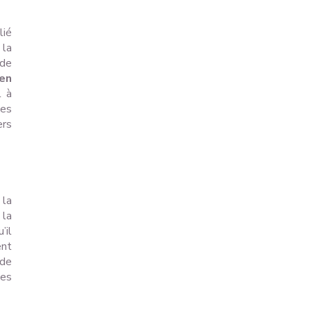
lié
 la
 de
ien
l à
des
ers
 la
 la
u’il
ent
 de
les