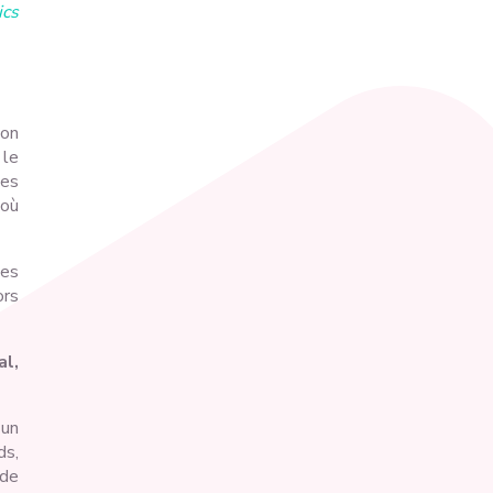
ics
ion
 le
des
 où
les
ors
al,
 un
ds,
 de