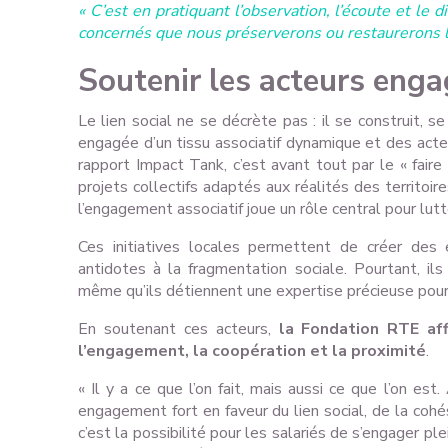
« C’est en pratiquant l’observation, l’écoute et le 
concernés que nous préserverons ou restaurerons le
Soutenir les acteurs enga
Le lien social ne se décrète pas : il se construit, se
engagée d’un tissu associatif dynamique et des acte
rapport Impact Tank, c’est avant tout par le « fair
projets collectifs adaptés aux réalités des territoir
l’engagement associatif joue un rôle central pour lutt
Ces initiatives locales permettent de créer des e
antidotes à la fragmentation sociale. Pourtant, il
même qu’ils détiennent une expertise précieuse pour r
En soutenant ces acteurs,
la Fondation RTE aff
l’engagement, la coopération et la proximité
.
« Il y a ce que l’on fait, mais aussi ce que l’on es
engagement fort en faveur du lien social, de la cohési
c’est la possibilité pour les salariés de s’engager p