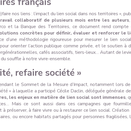
oires français
ire nos liens : l’impact du lien social dans nos territoires », pub
travail collaboratif de plusieurs mois entre les auteurs
,
rrco et la Banque des Territoires, ce document rend compte
olutions concrètes pour définir, évaluer et renforcer le l
e d’une méthodologie rigoureuse pour mesurer le lien socia
s pour orienter l’action publique comme privée, et le soutien à 
tergénérationnelles, cafés associatifs, tiers-lieux… Autant de levi
r du souffle à notre vivre-ensemble.
ité, refaire société »
pendant le Sommet de la Mesure d’Impact, notamment lors de
ociété » à laquelle a participé Cécile Daclin, déléguée générale de
ires, les enjeux en matière de lien social sont immenses
, q
vices… Mais ce sont aussi dans ces campagnes que fourmill
à préserver, à faire vivre ou à restaurer ce lien social. Création
lidaires, ou encore habitats partagés pour personnes fragilisées, 