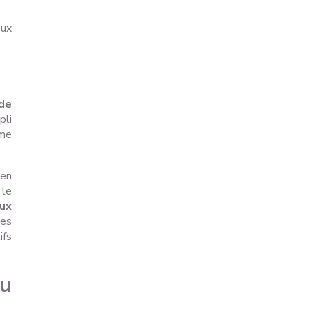
eux
 de
pli
sme
 en
 le
aux
les
ifs
du